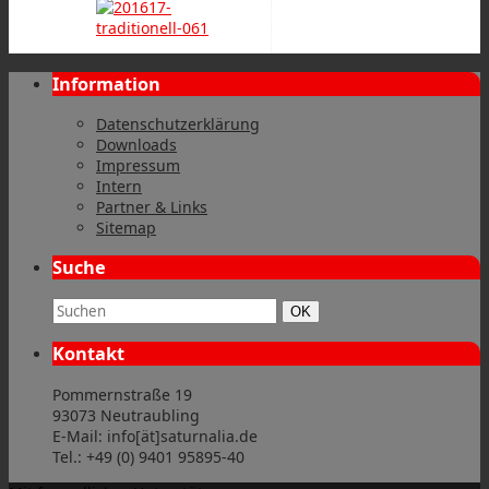
Information
Datenschutzerklärung
Downloads
Impressum
Intern
Partner & Links
Sitemap
Suche
Suchbegriff:
Suchen
OK
Kontakt
Pommernstraße 19
93073 Neutraubling
E-Mail: info[ät]saturnalia.de
Tel.: +49 (0) 9401 95895-40