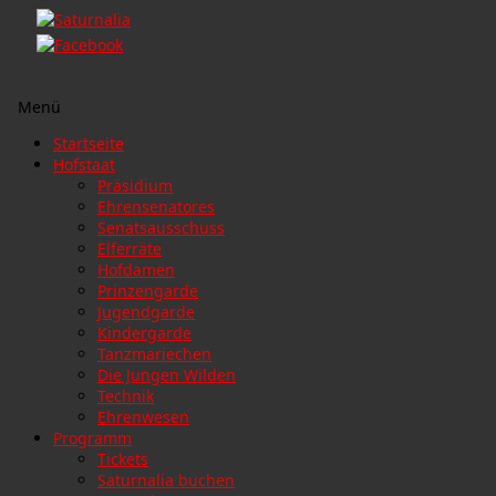
Menü
Zum
Startseite
Inhalt
Hofstaat
springen
Präsidium
Ehrensenatores
Senatsausschuss
Elferräte
Hofdamen
Prinzengarde
Jugendgarde
Kindergarde
Tanzmariechen
Die Jungen Wilden
Technik
Ehrenwesen
Programm
Tickets
Saturnalia buchen