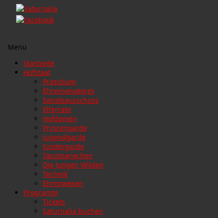
Menü
Zum
Startseite
Inhalt
Hofstaat
springen
Präsidium
Ehrensenatores
Senatsausschuss
Elferräte
Hofdamen
Prinzengarde
Jugendgarde
Kindergarde
Tanzmariechen
Die Jungen Wilden
Technik
Ehrenwesen
Programm
Tickets
Saturnalia buchen