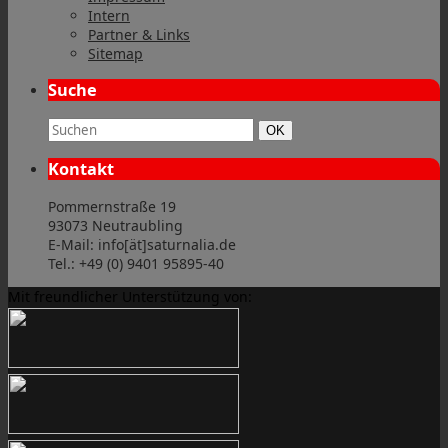
Intern
Partner & Links
Sitemap
Suche
Suchbegriff:
Suchen
OK
Kontakt
Pommernstraße 19
93073 Neutraubling
E-Mail: info[ät]saturnalia.de
Tel.: +49 (0) 9401 95895-40
Mit freundlicher Unterstützung von: