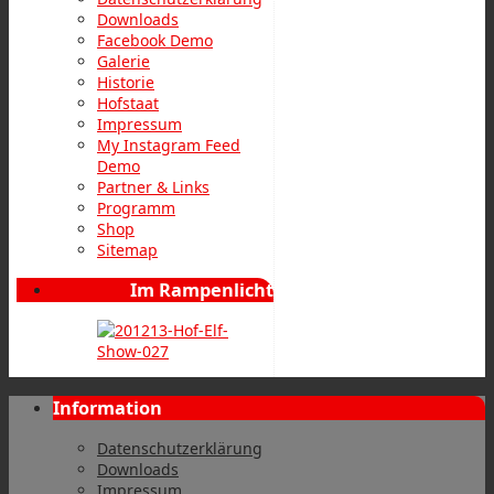
Downloads
Facebook Demo
Galerie
Historie
Hofstaat
Impressum
My Instagram Feed
Demo
Partner & Links
Programm
Shop
Sitemap
Im Rampenlicht
Information
Datenschutzerklärung
Downloads
Impressum