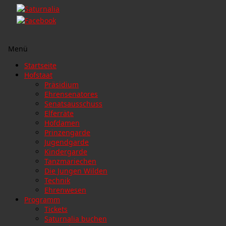
Menü
Zum
Startseite
Inhalt
Hofstaat
springen
Präsidium
Ehrensenatores
Senatsausschuss
Elferräte
Hofdamen
Prinzengarde
Jugendgarde
Kindergarde
Tanzmariechen
Die Jungen Wilden
Technik
Ehrenwesen
Programm
Tickets
Saturnalia buchen