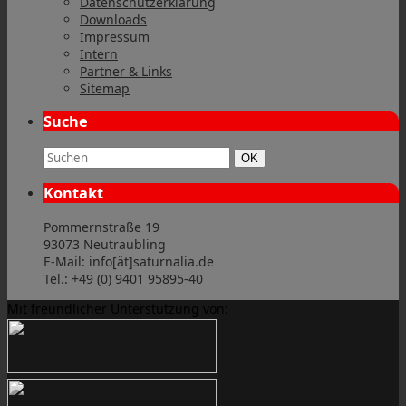
Datenschutzerklärung
Downloads
Impressum
Intern
Partner & Links
Sitemap
Suche
Suchbegriff:
Suchen
OK
Kontakt
Pommernstraße 19
93073 Neutraubling
E-Mail: info[ät]saturnalia.de
Tel.: +49 (0) 9401 95895-40
Mit freundlicher Unterstützung von: