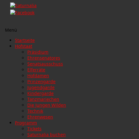
Menü
Zum
Startseite
Inhalt
Hofstaat
springen
Präsidium
Ehrensenatores
Senatsausschuss
Elferräte
Hofdamen
Prinzengarde
Jugendgarde
Kindergarde
Tanzmariechen
Die Jungen Wilden
Technik
Ehrenwesen
Programm
Tickets
Saturnalia buchen