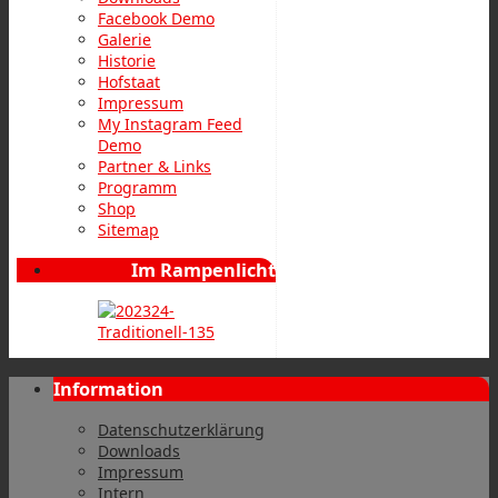
Facebook Demo
Galerie
Historie
Hofstaat
Impressum
My Instagram Feed
Demo
Partner & Links
Programm
Shop
Sitemap
Im Rampenlicht
Information
Datenschutzerklärung
Downloads
Impressum
Intern