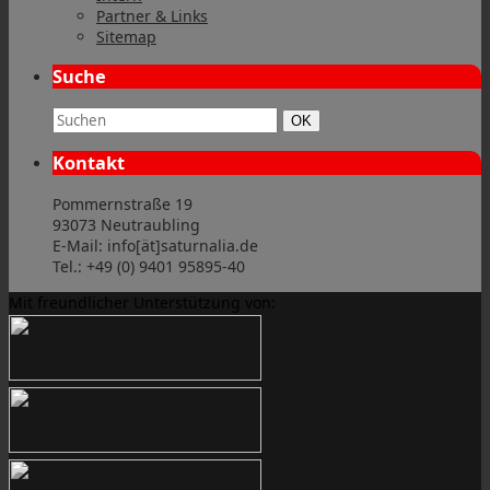
Partner & Links
Sitemap
Suche
Suchbegriff:
Suchen
OK
Kontakt
Pommernstraße 19
93073 Neutraubling
E-Mail: info[ät]saturnalia.de
Tel.: +49 (0) 9401 95895-40
Mit freundlicher Unterstützung von: