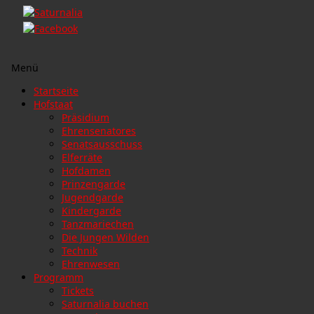
Menü
Zum
Startseite
Inhalt
Hofstaat
springen
Präsidium
Ehrensenatores
Senatsausschuss
Elferräte
Hofdamen
Prinzengarde
Jugendgarde
Kindergarde
Tanzmariechen
Die Jungen Wilden
Technik
Ehrenwesen
Programm
Tickets
Saturnalia buchen