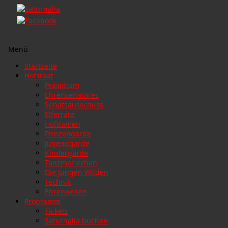
Menü
Zum
Startseite
Inhalt
Hofstaat
springen
Präsidium
Ehrensenatores
Senatsausschuss
Elferräte
Hofdamen
Prinzengarde
Jugendgarde
Kindergarde
Tanzmariechen
Die Jungen Wilden
Technik
Ehrenwesen
Programm
Tickets
Saturnalia buchen