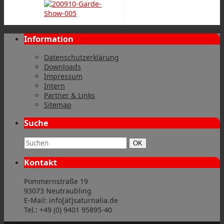
Information
Datenschutzerklärung
Downloads
Impressum
Intern
Partner & Links
Sitemap
Suche
Suchbegriff:
Suchen
OK
Kontakt
Pommernstraße 19
93073 Neutraubling
E-Mail: info[ät]saturnalia.de
Tel.: +49 (0) 9401 95895-40