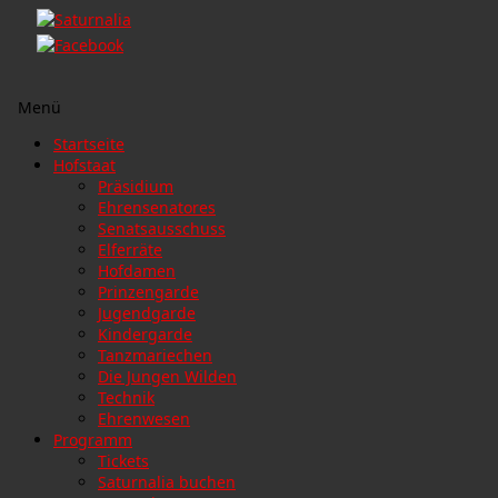
Menü
Zum
Startseite
Inhalt
Hofstaat
springen
Präsidium
Ehrensenatores
Senatsausschuss
Elferräte
Hofdamen
Prinzengarde
Jugendgarde
Kindergarde
Tanzmariechen
Die Jungen Wilden
Technik
Ehrenwesen
Programm
Tickets
Saturnalia buchen