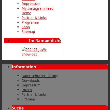
Impressum
My Instagram Feed
Demo
Partner & Links
Programm
Shop
Sitemap
Im Rampenlicht
Information
Datenschutzerklärung
Downloads
Impressum
Intern
Partner & Links
Sitemap
Suche