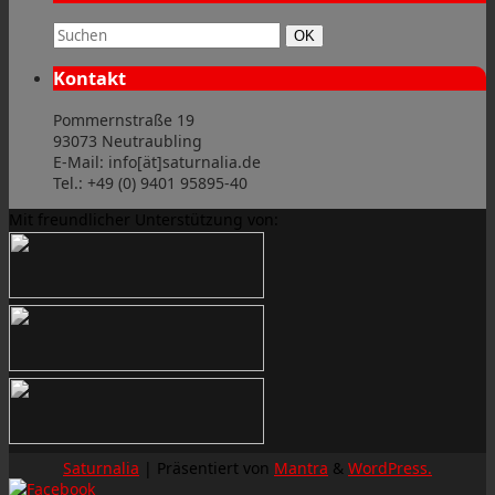
Suchbegriff:
Suchen
OK
Kontakt
Pommernstraße 19
93073 Neutraubling
E-Mail: info[ät]saturnalia.de
Tel.: +49 (0) 9401 95895-40
Mit freundlicher Unterstützung von:
Saturnalia
| Präsentiert von
Mantra
&
WordPress.