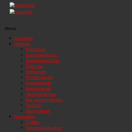
Menü
Zum
Startseite
Inhalt
Hofstaat
springen
Präsidium
Ehrensenatores
Senatsausschuss
Elferräte
Hofdamen
Prinzengarde
Jugendgarde
Kindergarde
Tanzmariechen
Die Jungen Wilden
Technik
Ehrenwesen
Programm
Tickets
Saturnalia buchen