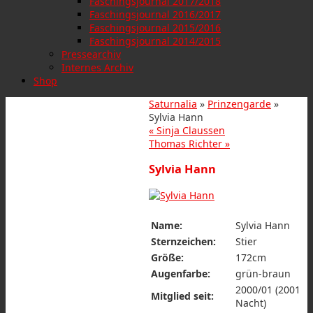
Faschingsjournal 2017/2018
Faschingsjournal 2016/2017
Faschingsjournal 2015/2016
Faschingsjournal 2014/2015
Pressearchiv
Internes Archiv
Shop
Saturnalia
»
Prinzengarde
»
Sylvia Hann
«
Sinja Claussen
Thomas Richter
»
Sylvia Hann
Name:
Sylvia Hann
Sternzeichen:
Stier
Größe:
172cm
Augenfarbe:
grün-braun
2000/01 (2001
Mitglied seit:
Nacht)