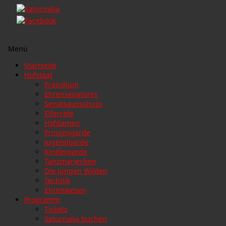
Menü
Zum
Startseite
Inhalt
Hofstaat
springen
Präsidium
Ehrensenatores
Senatsausschuss
Elferräte
Hofdamen
Prinzengarde
Jugendgarde
Kindergarde
Tanzmariechen
Die Jungen Wilden
Technik
Ehrenwesen
Programm
Tickets
Saturnalia buchen