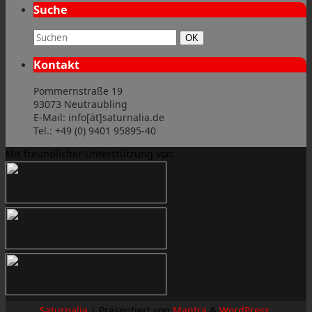
Suche
Suchbegriff:
Suchen
OK
Kontakt
Pommernstraße 19
93073 Neutraubling
E-Mail: info[ät]saturnalia.de
Tel.: +49 (0) 9401 95895-40
Mit freundlicher Unterstützung von:
Saturnalia
| Präsentiert von
Mantra
&
WordPress.