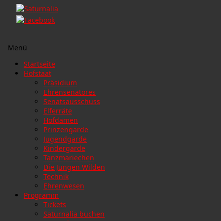
Menü
Zum
Startseite
Inhalt
Hofstaat
springen
Präsidium
Ehrensenatores
Senatsausschuss
Elferräte
Hofdamen
Prinzengarde
Jugendgarde
Kindergarde
Tanzmariechen
Die Jungen Wilden
Technik
Ehrenwesen
Programm
Tickets
Saturnalia buchen