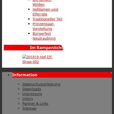
Wilden
Hofdamen und
Elferräte
Traditioneller Teil
Prinzenpaar-
Vorstellung
Bürgerfest
Neutraubling
Im Rampenlicht
Information
Datenschutzerklärung
Downloads
Impressum
Intern
Partner & Links
Sitemap