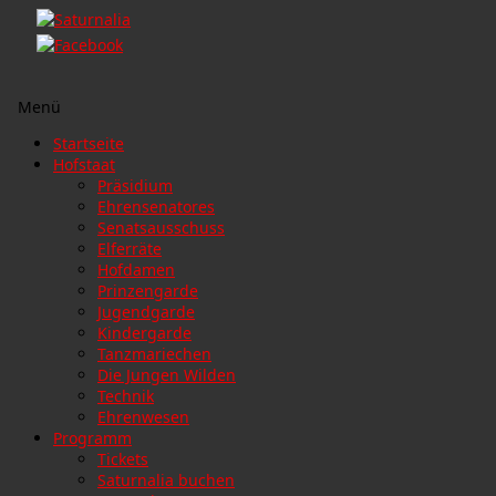
Menü
Zum
Startseite
Inhalt
Hofstaat
springen
Präsidium
Ehrensenatores
Senatsausschuss
Elferräte
Hofdamen
Prinzengarde
Jugendgarde
Kindergarde
Tanzmariechen
Die Jungen Wilden
Technik
Ehrenwesen
Programm
Tickets
Saturnalia buchen