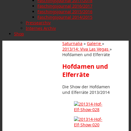
Faschingsjournal 2017/2018
Faschingsjournal 2016/2017
Faschingsjournal 2015/2016
Faschingsjournal 2014/2015
Pressearchiv
Internes Archiv
Shop
Saturnalia
»
Galerie
»
2013/14: Viva Las Vegas
»
Hofdamen und Elferräte
Hofdamen und
Elferräte
Die Show der Hofdamen
und Elferräte 2013/2014