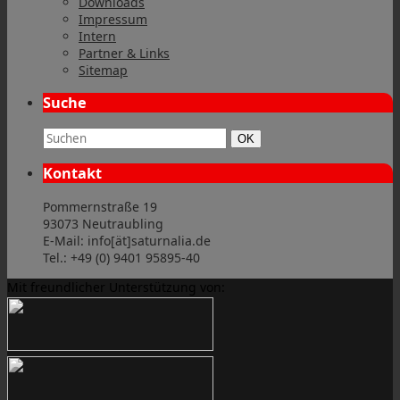
Downloads
Impressum
Intern
Partner & Links
Sitemap
Suche
Suchbegriff:
Suchen
OK
Kontakt
Pommernstraße 19
93073 Neutraubling
E-Mail: info[ät]saturnalia.de
Tel.: +49 (0) 9401 95895-40
Mit freundlicher Unterstützung von: