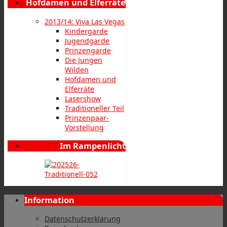
Hofdamen und Elferräte
2013/14: Viva Las Vegas
Kindergarde
Jugendgarde
Prinzengarde
Die Jungen
Wilden
Hofdamen und
Elferräte
Lasershow
Traditioneller Teil
Prinzenpaar-
Vorstellung
Im Rampenlicht
Information
Datenschutzerklärung