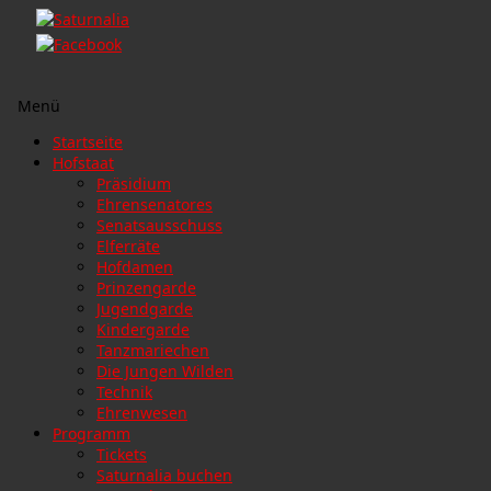
Menü
Zum
Startseite
Inhalt
Hofstaat
springen
Präsidium
Ehrensenatores
Senatsausschuss
Elferräte
Hofdamen
Prinzengarde
Jugendgarde
Kindergarde
Tanzmariechen
Die Jungen Wilden
Technik
Ehrenwesen
Programm
Tickets
Saturnalia buchen