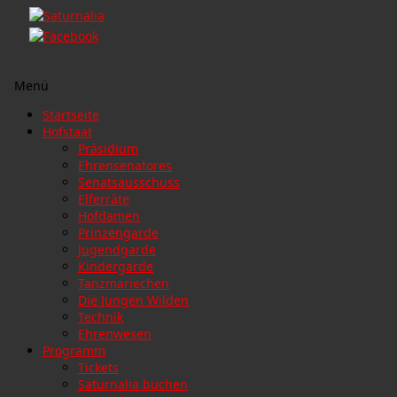
Menü
Zum
Startseite
Inhalt
Hofstaat
springen
Präsidium
Ehrensenatores
Senatsausschuss
Elferräte
Hofdamen
Prinzengarde
Jugendgarde
Kindergarde
Tanzmariechen
Die Jungen Wilden
Technik
Ehrenwesen
Programm
Tickets
Saturnalia buchen