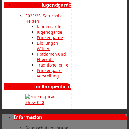
Jugendgarde
2022/23: Saturnalia
Helden
Kindergarde
Jugendgarde
Prinzengarde
Die Jungen
Wilden
Hofdamen und
Elferräte
Traditioneller Teil
Prinzenpaar-
Vorstellung
Im Rampenlicht
Information
Datenschutzerklärung