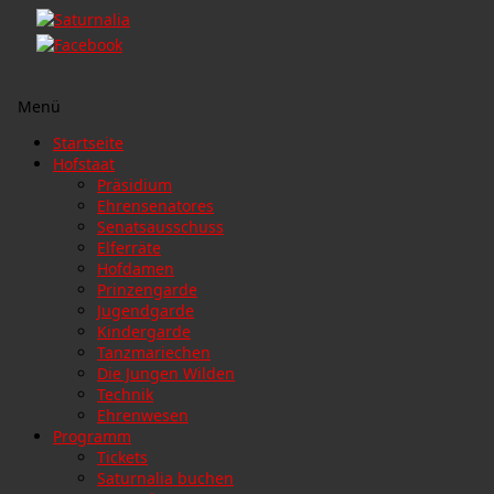
Menü
Zum
Startseite
Inhalt
Hofstaat
springen
Präsidium
Ehrensenatores
Senatsausschuss
Elferräte
Hofdamen
Prinzengarde
Jugendgarde
Kindergarde
Tanzmariechen
Die Jungen Wilden
Technik
Ehrenwesen
Programm
Tickets
Saturnalia buchen