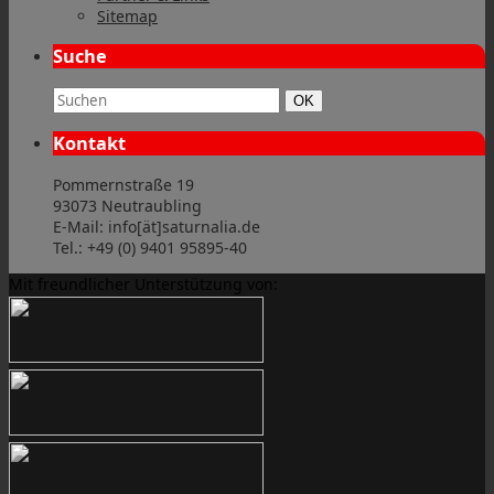
Sitemap
Suche
Suchbegriff:
Suchen
OK
Kontakt
Pommernstraße 19
93073 Neutraubling
E-Mail: info[ät]saturnalia.de
Tel.: +49 (0) 9401 95895-40
Mit freundlicher Unterstützung von: