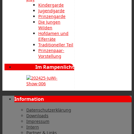
Kindergarde
Jugendgarde
Prinzengarde
Die Jungen
Wilden
Hofdamen und
Elferräte
Traditioneller Teil
Prinzenpaar-
Vorstellung
Im Rampenlicht
Information
Datenschutzerklärung
Downloads
Impressum
Intern
Partner & Links