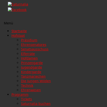
Menü
Zum
Startseite
Inhalt
Hofstaat
springen
Präsidium
Ehrensenatores
Senatsausschuss
Elferräte
Hofdamen
Prinzengarde
Jugendgarde
Kindergarde
Tanzmariechen
Die Jungen Wilden
Technik
Ehrenwesen
Programm
Tickets
Saturnalia buchen