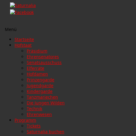
Menü
Zum
Startseite
Inhalt
Hofstaat
springen
Präsidium
Ehrensenatores
Senatsausschuss
Elferräte
Hofdamen
Prinzengarde
Jugendgarde
Kindergarde
Tanzmariechen
Die Jungen Wilden
Technik
Ehrenwesen
Programm
Tickets
Saturnalia buchen