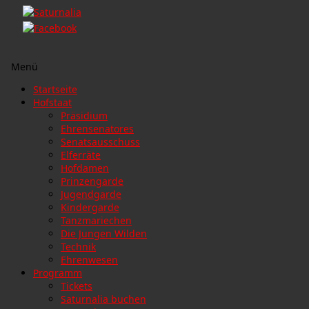
Menü
Zum
Startseite
Inhalt
Hofstaat
springen
Präsidium
Ehrensenatores
Senatsausschuss
Elferräte
Hofdamen
Prinzengarde
Jugendgarde
Kindergarde
Tanzmariechen
Die Jungen Wilden
Technik
Ehrenwesen
Programm
Tickets
Saturnalia buchen