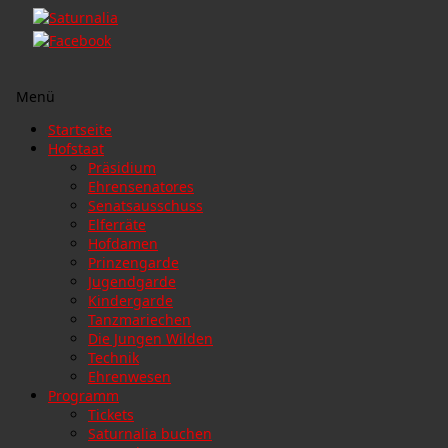
Menü
Zum
Startseite
Inhalt
Hofstaat
springen
Präsidium
Ehrensenatores
Senatsausschuss
Elferräte
Hofdamen
Prinzengarde
Jugendgarde
Kindergarde
Tanzmariechen
Die Jungen Wilden
Technik
Ehrenwesen
Programm
Tickets
Saturnalia buchen