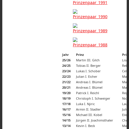
Jahr
Prinz
Prin
25/26
Martin III. Gilch
Lisa
24/25
Tobias II. Berger
Rebe
23/24
Lukas I. Schober
Celi
22/23
Julian I. Eicher
Mari
21/22
Andreas I. Blümel
Mari
20/21
Andreas I. Blümel
Mari
19/20
Patrick I. Reichl
Regi
18/19
Christoph I. Schweiger
Nico
17/18
Luka I. Njiric
Laur
16/17
Armin II. Stadler
Julia
15/16
Michael III. Kobel
Eile
14/15
Jürgen II. Joachimsthaler
Chris
13/14
Kevin I. Beck
Marti