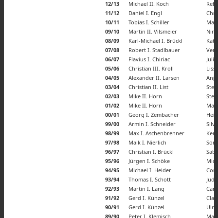
12/13
Michael II. Koch
Rebe
11/12
Daniel I. Engl
Chri
10/11
Tobias I. Schiller
Mari
09/10
Martin II. Vilsmeier
Nina 
08/09
Karl-Michael I. Brückl
Kath
07/08
Robert I. Stadlbauer
Vere
06/07
Flavius I. Chiriac
Juli
05/06
Christian III. Kroll
Lissy
04/05
Alexander II. Larsen
Anja
03/04
Christian II. List
Step
02/03
Mike II. Horn
Step
01/02
Mike II. Horn
Mart
00/01
Georg I. Zembacher
Heidi
99/00
Armin I. Schneider
Silvi
98/99
Max I. Aschenbrenner
Kers
97/98
Maik I. Nierlich
Sonja
96/97
Christian I. Brückl
Sabi
95/96
Jürgen I. Schöke
Mich
94/95
Michael I. Heider
Corn
93/94
Thomas I. Schott
Judi
92/93
Martin I. Lang
Caro
91/92
Gerd I. Künzel
Clau
90/91
Gerd I. Künzel
Ulri
89/90
Peter I. Klemisch
Mart