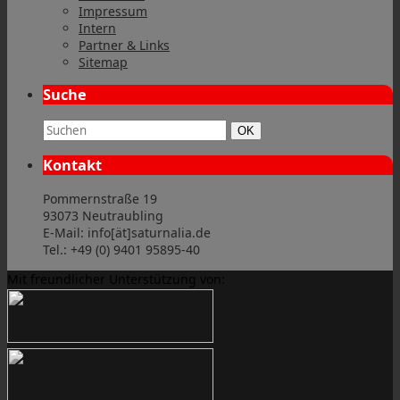
Impressum
Intern
Partner & Links
Sitemap
Suche
Suchbegriff:
Suchen
OK
Kontakt
Pommernstraße 19
93073 Neutraubling
E-Mail: info[ät]saturnalia.de
Tel.: +49 (0) 9401 95895-40
Mit freundlicher Unterstützung von: