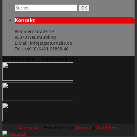
Suchbegriff:
Suchen
OK
Kontakt
Pommernstraße 19
93073 Neutraubling
E-Mail: info[ät]saturnalia.de
Tel.: +49 (0) 9401 95895-40
Mit freundlicher Unterstützung von:
Saturnalia
| Präsentiert von
Mantra
&
WordPress.