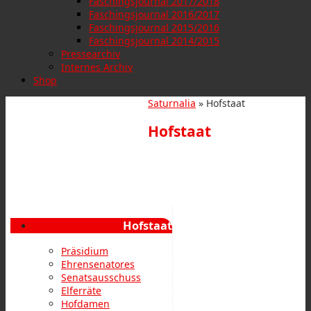
Faschingsjournal 2017/2018
Faschingsjournal 2016/2017
Faschingsjournal 2015/2016
Faschingsjournal 2014/2015
Pressearchiv
Internes Archiv
Shop
Saturnalia
» Hofstaat
Hofstaat
Hofstaat
Präsidium
Ehrensenatores
Senatsausschuss
Elferräte
Hofdamen