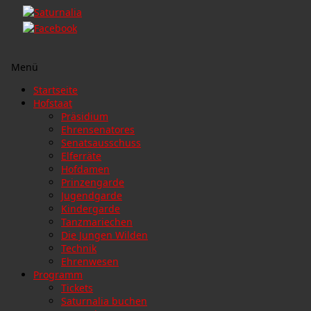
Menü
Zum
Startseite
Inhalt
Hofstaat
springen
Präsidium
Ehrensenatores
Senatsausschuss
Elferräte
Hofdamen
Prinzengarde
Jugendgarde
Kindergarde
Tanzmariechen
Die Jungen Wilden
Technik
Ehrenwesen
Programm
Tickets
Saturnalia buchen