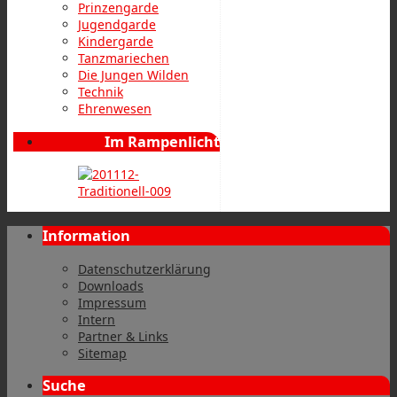
Prinzengarde
Jugendgarde
Kindergarde
Tanzmariechen
Die Jungen Wilden
Technik
Ehrenwesen
Im Rampenlicht
Information
Datenschutzerklärung
Downloads
Impressum
Intern
Partner & Links
Sitemap
Suche