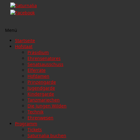
Menü
Zum
Startseite
Inhalt
Hofstaat
springen
Präsidium
Ehrensenatores
Senatsausschuss
Elferräte
Hofdamen
Prinzengarde
Jugendgarde
Kindergarde
Tanzmariechen
Die Jungen Wilden
Technik
Ehrenwesen
Programm
Tickets
Saturnalia buchen