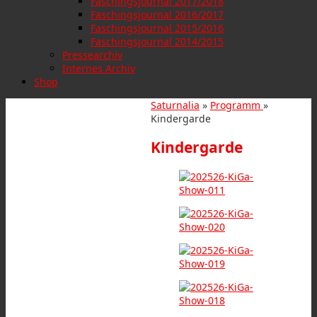
Faschingsjournal 2017/2018
Faschingsjournal 2016/2017
Faschingsjournal 2015/2016
Faschingsjournal 2014/2015
Pressearchiv
Internes Archiv
Shop
Saturnalia
»
Programm
»
Kindergarde
Kindergarde