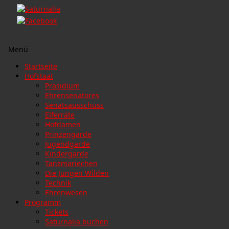
Menü
Zum
Startseite
Inhalt
Hofstaat
springen
Präsidium
Ehrensenatores
Senatsausschuss
Elferräte
Hofdamen
Prinzengarde
Jugendgarde
Kindergarde
Tanzmariechen
Die Jungen Wilden
Technik
Ehrenwesen
Programm
Tickets
Saturnalia buchen