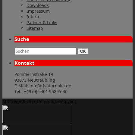
Downloads
Impressum
Intern
Partner & Links
Sitemap
Suche
Suchbegriff:
Suchen
OK
Kontakt
Pommernstraße 19
93073 Neutraubling
E-Mail: info[ät]saturnalia.de
Tel.: +49 (0) 9401 95895-40
Mit freundlicher Unterstützung von: