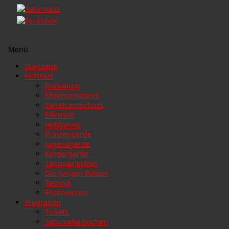
Menü
Zum
Startseite
Inhalt
Hofstaat
springen
Präsidium
Ehrensenatores
Senatsausschuss
Elferräte
Hofdamen
Prinzengarde
Jugendgarde
Kindergarde
Tanzmariechen
Die Jungen Wilden
Technik
Ehrenwesen
Programm
Tickets
Saturnalia buchen