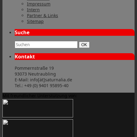
Impressum
Intern
Partner & Links
Sitemap
Suche
Suchbegriff:
Suchen
OK
Kontakt
Pommernstraße 19
93073 Neutraubling
E-Mail: info[ät]saturnalia.de
Tel.: +49 (0) 9401 95895-40
Mit freundlicher Unterstützung von: