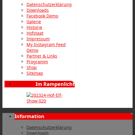
Datenschutzerklärung
Downloads
Facebook Demo
Galerie
Historie
Hofstaat
Impressum
My Instagram Feed
Demo
Partner & Links
Programm
Shop
Sitemap
Im Rampenlicht
Information
Datenschutzerklärung
Downloads