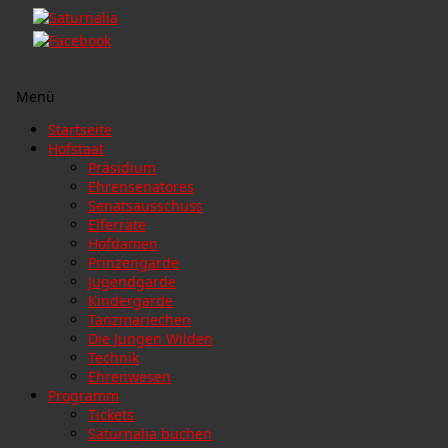
Menü
Zum
Startseite
Inhalt
Hofstaat
springen
Präsidium
Ehrensenatores
Senatsausschuss
Elferräte
Hofdamen
Prinzengarde
Jugendgarde
Kindergarde
Tanzmariechen
Die Jungen Wilden
Technik
Ehrenwesen
Programm
Tickets
Saturnalia buchen