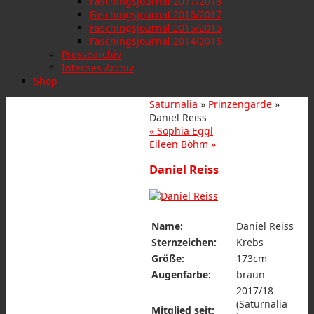
Faschingsjournal 2017/2018
Faschingsjournal 2016/2017
Faschingsjournal 2015/2016
Faschingsjournal 2014/2015
Pressearchiv
Internes Archiv
Shop
Saturnalia
»
Prinzengarde
»
Daniel Reiss
«
Sophia Eggl
Eileen Böhm
»
Daniel Reiss
Name:
Daniel Reiss
Sternzeichen:
Krebs
Größe:
173cm
Augenfarbe:
braun
2017/18
(Saturnalia
Mitglied seit: