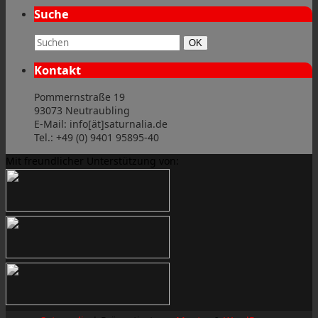
Suche
Suchbegriff:
Suchen
OK
Kontakt
Pommernstraße 19
93073 Neutraubling
E-Mail: info[ät]saturnalia.de
Tel.: +49 (0) 9401 95895-40
Mit freundlicher Unterstützung von: