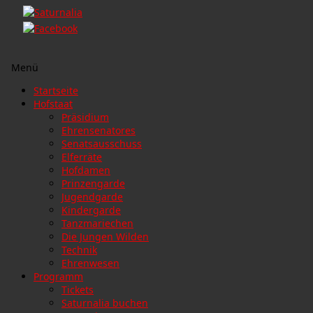
Menü
Zum
Startseite
Inhalt
Hofstaat
springen
Präsidium
Ehrensenatores
Senatsausschuss
Elferräte
Hofdamen
Prinzengarde
Jugendgarde
Kindergarde
Tanzmariechen
Die Jungen Wilden
Technik
Ehrenwesen
Programm
Tickets
Saturnalia buchen