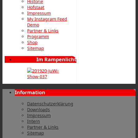
Historie
Hofstaat
Impressum
My Instagram Feed
Demo
Partner & Links
Programm
Shop
Sitemap
Im Rampenlicht
Information
Datenschutzerklärung
Downloads
Impressum
Intern
Partner & Links
Sitemap