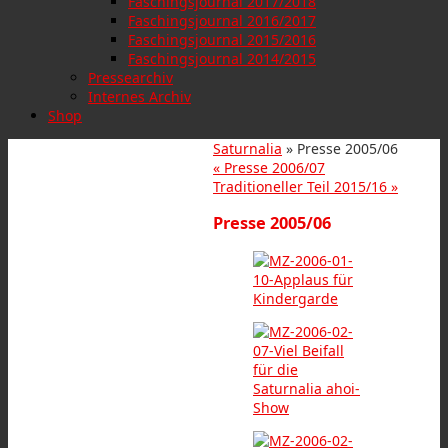
Faschingsjournal 2017/2018
Faschingsjournal 2016/2017
Faschingsjournal 2015/2016
Faschingsjournal 2014/2015
Pressearchiv
Internes Archiv
Shop
Saturnalia
» Presse 2005/06
«
Presse 2006/07
Traditioneller Teil 2015/16
»
Presse 2005/06