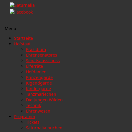
Menü
Zum
Startseite
Inhalt
Hofstaat
springen
Präsidium
Ehrensenatores
Senatsausschuss
Elferräte
Hofdamen
Prinzengarde
Jugendgarde
Kindergarde
Tanzmariechen
Die Jungen Wilden
Technik
Ehrenwesen
Programm
Tickets
Saturnalia buchen