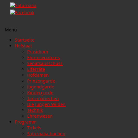
Menü
Zum
Startseite
Inhalt
Hofstaat
springen
Präsidium
Ehrensenatores
Senatsausschuss
Elferräte
Hofdamen
Prinzengarde
Jugendgarde
Kindergarde
Tanzmariechen
Die Jungen Wilden
Technik
Ehrenwesen
Programm
Tickets
Saturnalia buchen