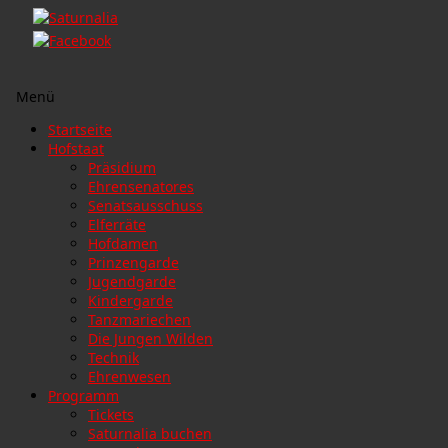
Menü
Zum
Startseite
Inhalt
Hofstaat
springen
Präsidium
Ehrensenatores
Senatsausschuss
Elferräte
Hofdamen
Prinzengarde
Jugendgarde
Kindergarde
Tanzmariechen
Die Jungen Wilden
Technik
Ehrenwesen
Programm
Tickets
Saturnalia buchen