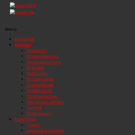
Menü
Zum
Startseite
Inhalt
Hofstaat
springen
Präsidium
Ehrensenatores
Senatsausschuss
Elferräte
Hofdamen
Prinzengarde
Jugendgarde
Kindergarde
Tanzmariechen
Die Jungen Wilden
Technik
Ehrenwesen
Programm
Tickets
Saturnalia buchen