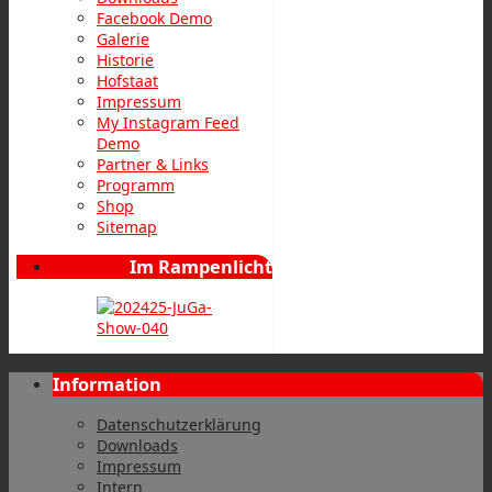
Facebook Demo
Galerie
Historie
Hofstaat
Impressum
My Instagram Feed
Demo
Partner & Links
Programm
Shop
Sitemap
Im Rampenlicht
Information
Datenschutzerklärung
Downloads
Impressum
Intern