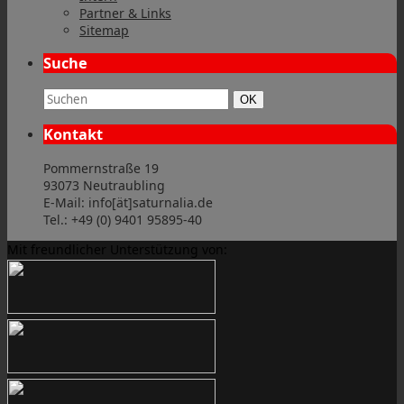
Partner & Links
Sitemap
Suche
Suchbegriff:
Suchen
OK
Kontakt
Pommernstraße 19
93073 Neutraubling
E-Mail: info[ät]saturnalia.de
Tel.: +49 (0) 9401 95895-40
Mit freundlicher Unterstützung von: