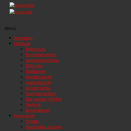
Menü
Zum
Startseite
Inhalt
Hofstaat
springen
Präsidium
Ehrensenatores
Senatsausschuss
Elferräte
Hofdamen
Prinzengarde
Jugendgarde
Kindergarde
Tanzmariechen
Die Jungen Wilden
Technik
Ehrenwesen
Programm
Tickets
Saturnalia buchen