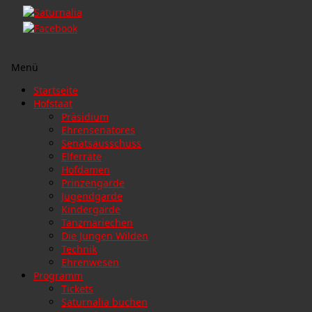
Menü
Zum
Startseite
Inhalt
Hofstaat
springen
Präsidium
Ehrensenatores
Senatsausschuss
Elferräte
Hofdamen
Prinzengarde
Jugendgarde
Kindergarde
Tanzmariechen
Die Jungen Wilden
Technik
Ehrenwesen
Programm
Tickets
Saturnalia buchen