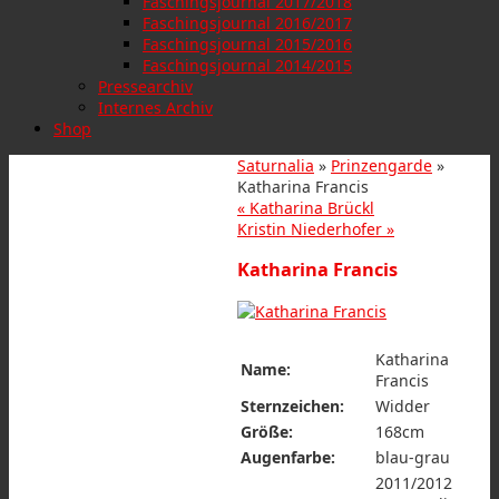
Faschingsjournal 2017/2018
Faschingsjournal 2016/2017
Faschingsjournal 2015/2016
Faschingsjournal 2014/2015
Pressearchiv
Internes Archiv
Shop
Saturnalia
»
Prinzengarde
»
Katharina Francis
«
Katharina Brückl
Kristin Niederhofer
»
Katharina Francis
Katharina
Name:
Francis
Sternzeichen:
Widder
Größe:
168cm
Augenfarbe:
blau-grau
2011/2012