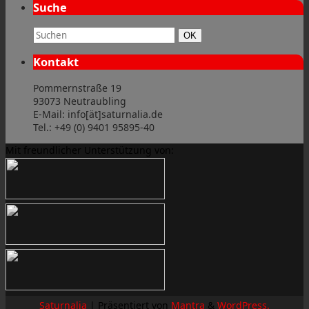
Suche
Suchbegriff:
Suchen
OK
Kontakt
Pommernstraße 19
93073 Neutraubling
E-Mail: info[ät]saturnalia.de
Tel.: +49 (0) 9401 95895-40
Mit freundlicher Unterstützung von:
Saturnalia
| Präsentiert von
Mantra
&
WordPress.