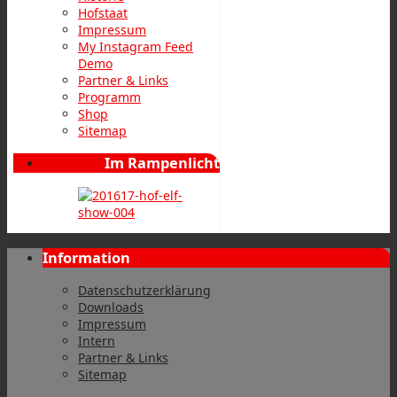
Hofstaat
Impressum
My Instagram Feed
Demo
Partner & Links
Programm
Shop
Sitemap
Im Rampenlicht
Information
Datenschutzerklärung
Downloads
Impressum
Intern
Partner & Links
Sitemap