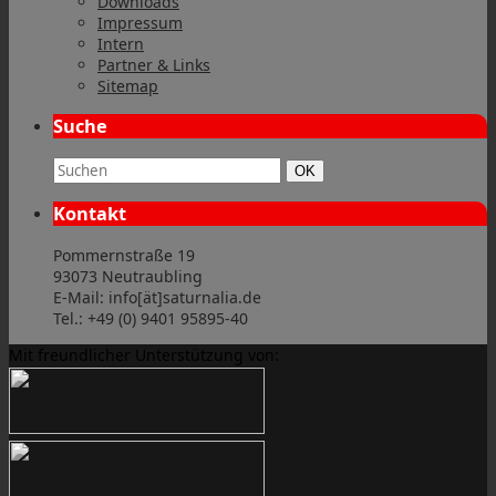
Downloads
Impressum
Intern
Partner & Links
Sitemap
Suche
Suchbegriff:
Suchen
OK
Kontakt
Pommernstraße 19
93073 Neutraubling
E-Mail: info[ät]saturnalia.de
Tel.: +49 (0) 9401 95895-40
Mit freundlicher Unterstützung von: