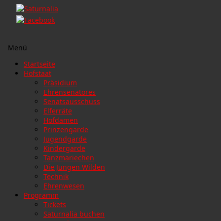
Menü
Zum
Startseite
Inhalt
Hofstaat
springen
Präsidium
Ehrensenatores
Senatsausschuss
Elferräte
Hofdamen
Prinzengarde
Jugendgarde
Kindergarde
Tanzmariechen
Die Jungen Wilden
Technik
Ehrenwesen
Programm
Tickets
Saturnalia buchen