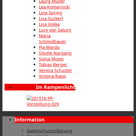
Laura Müller
Lea Komarnicki
Lina Spring
Lisa Suckert
Lisa Violka
Lucy von Saturn
Maria
Schmidbauer
Pia Warda
Sibylle Nargang
Sonia Moser
Tobias Berger
Verena Schuster
Victoria Rapp
Im Rampenlicht
Information
Datenschutzerklärung