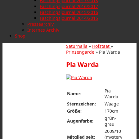
Faschingsjournal 2017/2018
Faschingsjournal 2016/2017
Faschingsjournal 2015/2016
Faschingsjournal 2014/2015
Pressearchiv
Internes Archiv
Shop
Saturnalia
»
Hofstaat
»
Prinzengarde
» Pia Warda
Pia Warda
Pia
Name:
Warda
Sternzeichen:
Waage
Größe:
170cm
grün-
Augenfarbe:
grau
2009/10
Mitglied seit:
(mystery