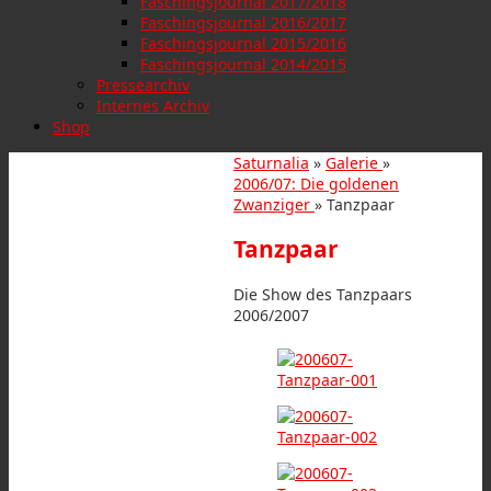
Faschingsjournal 2017/2018
Faschingsjournal 2016/2017
Faschingsjournal 2015/2016
Faschingsjournal 2014/2015
Pressearchiv
Internes Archiv
Shop
Saturnalia
»
Galerie
»
2006/07: Die goldenen
Zwanziger
» Tanzpaar
Tanzpaar
Die Show des Tanzpaars
2006/2007