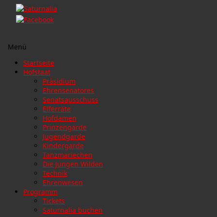
Menü
Zum
Startseite
Inhalt
Hofstaat
springen
Präsidium
Ehrensenatores
Senatsausschuss
Elferräte
Hofdamen
Prinzengarde
Jugendgarde
Kindergarde
Tanzmariechen
Die Jungen Wilden
Technik
Ehrenwesen
Programm
Tickets
Saturnalia buchen