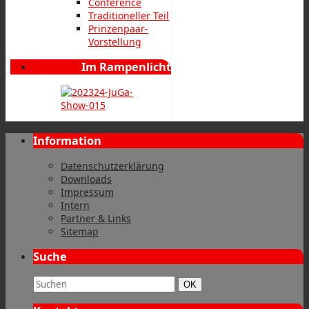
Conférence
Traditioneller Teil
Prinzenpaar-
Vorstellung
Im Rampenlicht
Information
Datenschutzerklärung
Downloads
Impressum
Intern
Partner & Links
Sitemap
Suche
Suchbegriff:
Suchen
OK