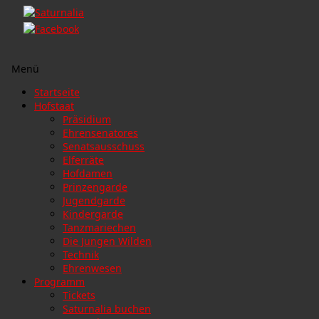
Menü
Zum
Startseite
Inhalt
Hofstaat
springen
Präsidium
Ehrensenatores
Senatsausschuss
Elferräte
Hofdamen
Prinzengarde
Jugendgarde
Kindergarde
Tanzmariechen
Die Jungen Wilden
Technik
Ehrenwesen
Programm
Tickets
Saturnalia buchen