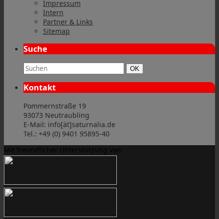
Impressum
Intern
Partner & Links
Sitemap
Suche
Suchbegriff:
Suchen
OK
Kontakt
Pommernstraße 19
93073 Neutraubling
E-Mail: info[ät]saturnalia.de
Tel.: +49 (0) 9401 95895-40
Mit freundlicher Unterstützung von: