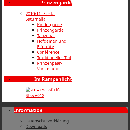
Prinzengarde
2010/11: Fiesta
Saturnalia
Kindergarde
Prinzengarde
Tanzpaar
Hofdamen und
Elferräte
Conférence
Traditioneller Teil
Prinzenpaar-
Vorstellung
Im Rampenlicht
Information
Datenschutzerklärung
Downloads