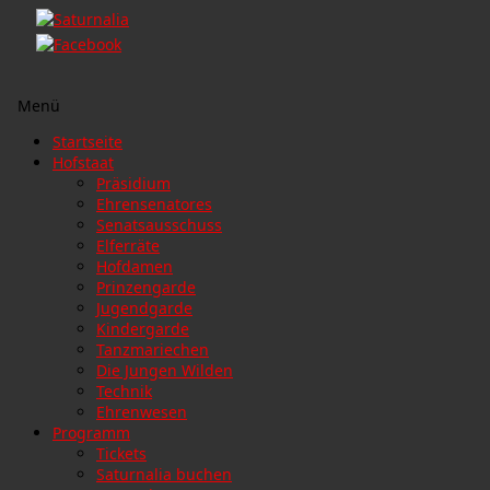
Menü
Zum
Startseite
Inhalt
Hofstaat
springen
Präsidium
Ehrensenatores
Senatsausschuss
Elferräte
Hofdamen
Prinzengarde
Jugendgarde
Kindergarde
Tanzmariechen
Die Jungen Wilden
Technik
Ehrenwesen
Programm
Tickets
Saturnalia buchen