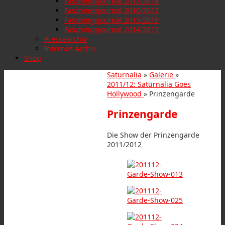
Faschingsjournal 2017/2018
Faschingsjournal 2016/2017
Faschingsjournal 2015/2016
Faschingsjournal 2014/2015
Pressearchiv
Internes Archiv
Shop
Saturnalia
»
Galerie
»
2011/12: Saturnalia Goes
Hollywood
» Prinzengarde
Prinzengarde
Die Show der Prinzengarde
2011/2012