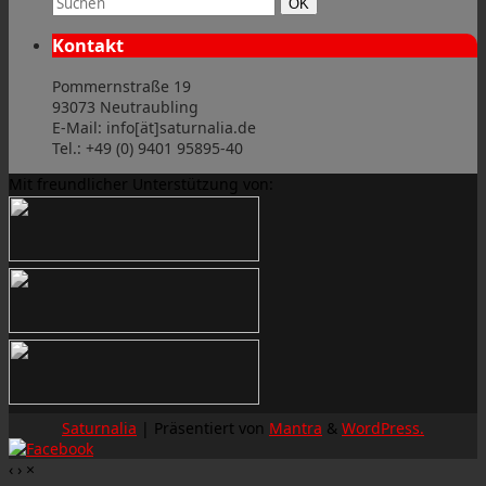
Suchen
OK
Kontakt
Pommernstraße 19
93073 Neutraubling
E-Mail: info[ät]saturnalia.de
Tel.: +49 (0) 9401 95895-40
Mit freundlicher Unterstützung von:
Saturnalia
| Präsentiert von
Mantra
&
WordPress.
‹
›
×