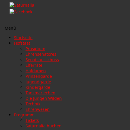
Menü
Zum
Startseite
Inhalt
Hofstaat
springen
Präsidium
Ehrensenatores
Senatsausschuss
Elferräte
Hofdamen
Prinzengarde
Jugendgarde
Kindergarde
Tanzmariechen
Die Jungen Wilden
Technik
Ehrenwesen
Programm
Tickets
Saturnalia buchen