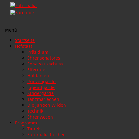
Menü
Zum
Startseite
Inhalt
Hofstaat
springen
Präsidium
Ehrensenatores
Senatsausschuss
Elferräte
Hofdamen
Prinzengarde
Jugendgarde
Kindergarde
Tanzmariechen
Die Jungen Wilden
Technik
Ehrenwesen
Programm
Tickets
Saturnalia buchen