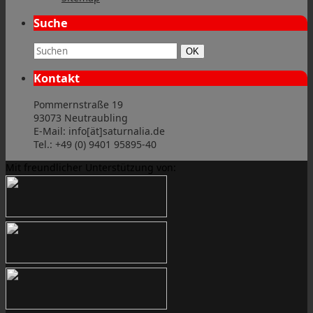
Suche
Suchbegriff:
Suchen
OK
Kontakt
Pommernstraße 19
93073 Neutraubling
E-Mail: info[ät]saturnalia.de
Tel.: +49 (0) 9401 95895-40
Mit freundlicher Unterstützung von: