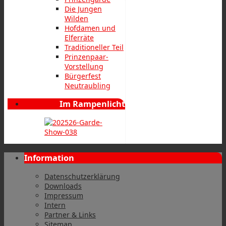
Die Jungen
Wilden
Hofdamen und
Elferräte
Traditioneller Teil
Prinzenpaar-
Vorstellung
Bürgerfest
Neutraubling
Im Rampenlicht
Information
Datenschutzerklärung
Downloads
Impressum
Intern
Partner & Links
Sitemap