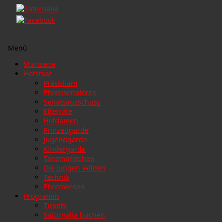
Menü
Zum
Startseite
Inhalt
Hofstaat
springen
Präsidium
Ehrensenatores
Senatsausschuss
Elferräte
Hofdamen
Prinzengarde
Jugendgarde
Kindergarde
Tanzmariechen
Die Jungen Wilden
Technik
Ehrenwesen
Programm
Tickets
Saturnalia buchen