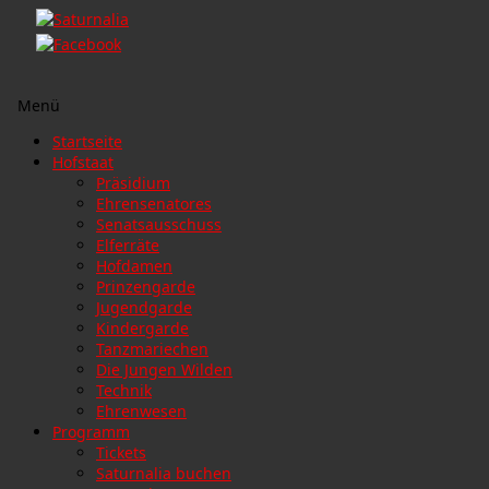
Menü
Zum
Startseite
Inhalt
Hofstaat
springen
Präsidium
Ehrensenatores
Senatsausschuss
Elferräte
Hofdamen
Prinzengarde
Jugendgarde
Kindergarde
Tanzmariechen
Die Jungen Wilden
Technik
Ehrenwesen
Programm
Tickets
Saturnalia buchen