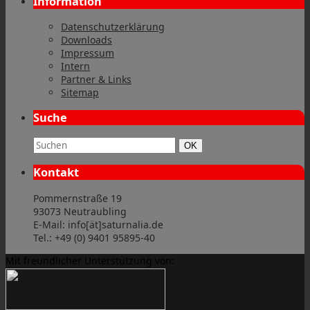
Information
Datenschutzerklärung
Downloads
Impressum
Intern
Partner & Links
Sitemap
Suche
Suchbegriff:
Suchen
OK
Kontakt
Pommernstraße 19
93073 Neutraubling
E-Mail: info[ät]saturnalia.de
Tel.: +49 (0) 9401 95895-40
Mit freundlicher Unterstützung von: