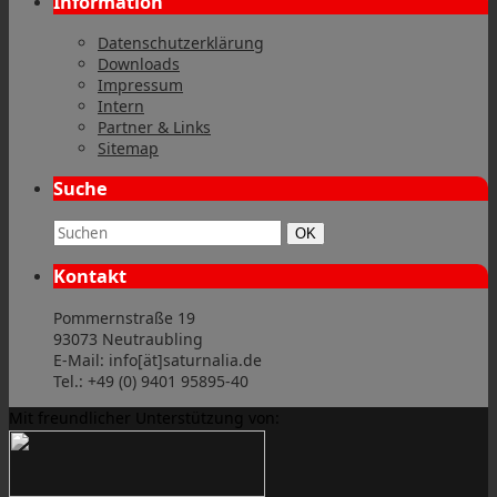
Information
Datenschutzerklärung
Downloads
Impressum
Intern
Partner & Links
Sitemap
Suche
Suchbegriff:
Suchen
OK
Kontakt
Pommernstraße 19
93073 Neutraubling
E-Mail: info[ät]saturnalia.de
Tel.: +49 (0) 9401 95895-40
Mit freundlicher Unterstützung von: