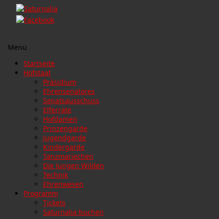
Menü
Zum
Startseite
Inhalt
Hofstaat
springen
Präsidium
Ehrensenatores
Senatsausschuss
Elferräte
Hofdamen
Prinzengarde
Jugendgarde
Kindergarde
Tanzmariechen
Die Jungen Wilden
Technik
Ehrenwesen
Programm
Tickets
Saturnalia buchen