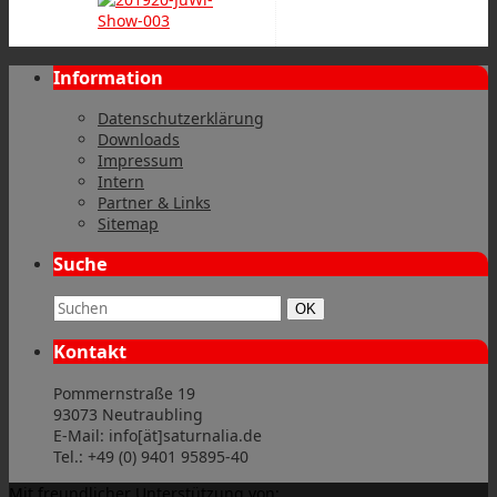
Information
Datenschutzerklärung
Downloads
Impressum
Intern
Partner & Links
Sitemap
Suche
Suchbegriff:
Suchen
OK
Kontakt
Pommernstraße 19
93073 Neutraubling
E-Mail: info[ät]saturnalia.de
Tel.: +49 (0) 9401 95895-40
Mit freundlicher Unterstützung von: