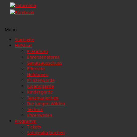
Menü
Zum
Startseite
Inhalt
Hofstaat
springen
Präsidium
Ehrensenatores
Senatsausschuss
Elferräte
Hofdamen
Prinzengarde
Jugendgarde
Kindergarde
Tanzmariechen
Die Jungen Wilden
Technik
Ehrenwesen
Programm
Tickets
Saturnalia buchen