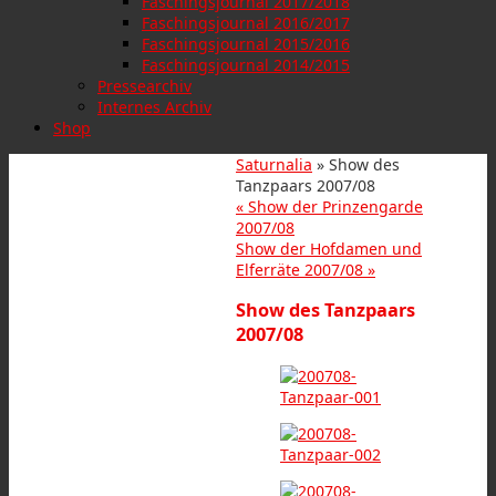
Faschingsjournal 2017/2018
Faschingsjournal 2016/2017
Faschingsjournal 2015/2016
Faschingsjournal 2014/2015
Pressearchiv
Internes Archiv
Shop
Saturnalia
» Show des
Tanzpaars 2007/08
«
Show der Prinzengarde
2007/08
Show der Hofdamen und
Elferräte 2007/08
»
Show des Tanzpaars
2007/08