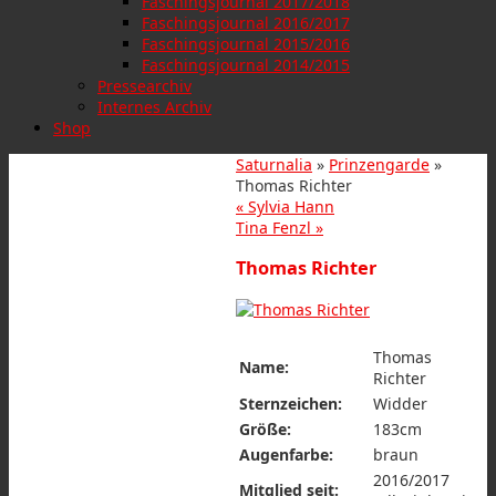
Faschingsjournal 2017/2018
Faschingsjournal 2016/2017
Faschingsjournal 2015/2016
Faschingsjournal 2014/2015
Pressearchiv
Internes Archiv
Shop
Saturnalia
»
Prinzengarde
»
Thomas Richter
«
Sylvia Hann
Tina Fenzl
»
Thomas Richter
Thomas
Name:
Richter
Sternzeichen:
Widder
Größe:
183cm
Augenfarbe:
braun
2016/2017
Mitglied seit: