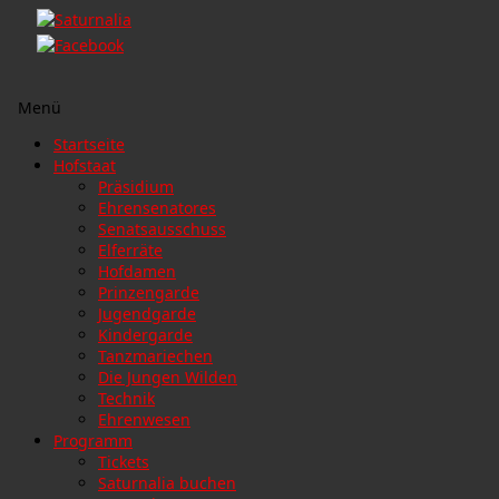
Menü
Zum
Startseite
Inhalt
Hofstaat
springen
Präsidium
Ehrensenatores
Senatsausschuss
Elferräte
Hofdamen
Prinzengarde
Jugendgarde
Kindergarde
Tanzmariechen
Die Jungen Wilden
Technik
Ehrenwesen
Programm
Tickets
Saturnalia buchen