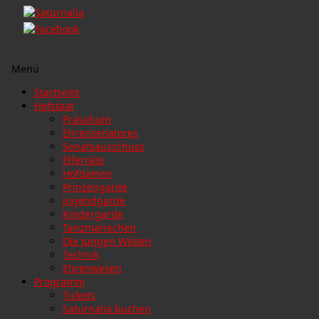
Menü
Zum
Startseite
Inhalt
Hofstaat
springen
Präsidium
Ehrensenatores
Senatsausschuss
Elferräte
Hofdamen
Prinzengarde
Jugendgarde
Kindergarde
Tanzmariechen
Die Jungen Wilden
Technik
Ehrenwesen
Programm
Tickets
Saturnalia buchen