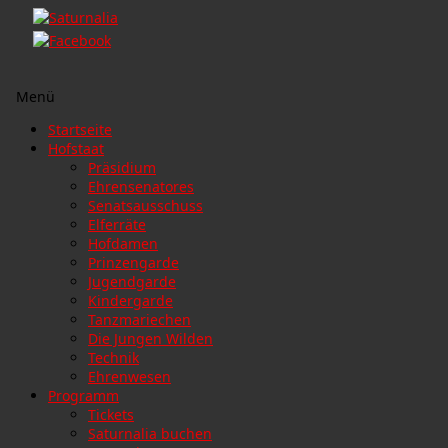
Menü
Zum
Startseite
Inhalt
Hofstaat
springen
Präsidium
Ehrensenatores
Senatsausschuss
Elferräte
Hofdamen
Prinzengarde
Jugendgarde
Kindergarde
Tanzmariechen
Die Jungen Wilden
Technik
Ehrenwesen
Programm
Tickets
Saturnalia buchen