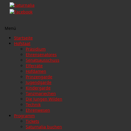
Menü
Zum
Startseite
Inhalt
Hofstaat
springen
Präsidium
Ehrensenatores
Senatsausschuss
Elferräte
Hofdamen
Prinzengarde
Jugendgarde
Kindergarde
Tanzmariechen
Die Jungen Wilden
Technik
Ehrenwesen
Programm
Tickets
Saturnalia buchen