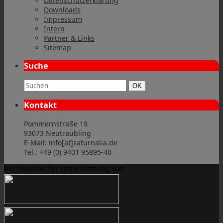
Datenschutzerklärung
Downloads
Impressum
Intern
Partner & Links
Sitemap
Suche
Suchbegriff:
Suchen
OK
Kontakt
Pommernstraße 19
93073 Neutraubling
E-Mail: info[ät]saturnalia.de
Tel.: +49 (0) 9401 95895-40
Mit freundlicher Unterstützung von: