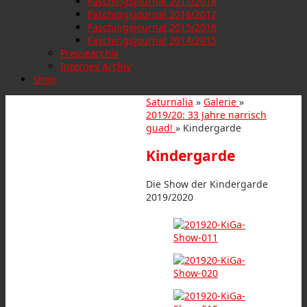
Faschingsjournal 2017/2018
Faschingsjournal 2016/2017
Faschingsjournal 2015/2016
Faschingsjournal 2014/2015
Pressearchiv
Internes Archiv
Shop
Saturnalia
»
Galerie
»
2019/20: 33 Jahre narrisch
guad!
» Kindergarde
Kindergarde
Die Show der Kindergarde
2019/2020