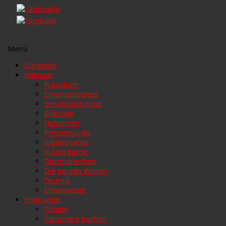
Menü
Zum
Startseite
Inhalt
Hofstaat
springen
Präsidium
Ehrensenatores
Senatsausschuss
Elferräte
Hofdamen
Prinzengarde
Jugendgarde
Kindergarde
Tanzmariechen
Die Jungen Wilden
Technik
Ehrenwesen
Programm
Tickets
Saturnalia buchen