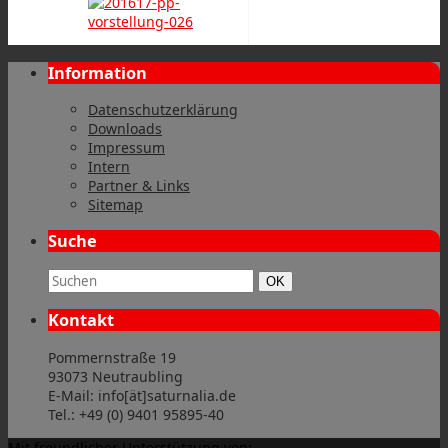
Information
Datenschutzerklärung
Downloads
Impressum
Intern
Partner & Links
Sitemap
Suche
Suchbegriff:
Suchen
OK
Kontakt
Pommernstraße 19
93073 Neutraubling
E-Mail: info[ät]saturnalia.de
Tel.: +49 (0) 9401 95895-40
Mit freundlicher Unterstützung von: