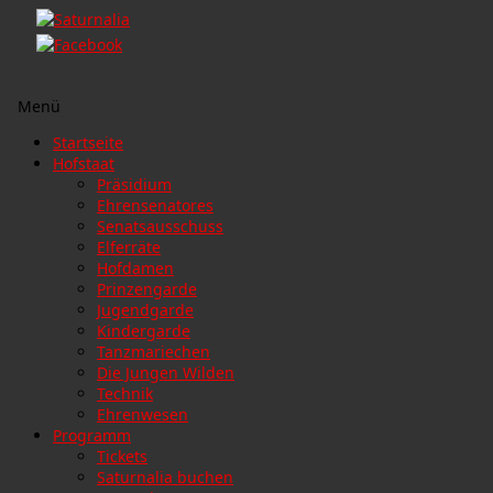
Menü
Zum
Startseite
Inhalt
Hofstaat
springen
Präsidium
Ehrensenatores
Senatsausschuss
Elferräte
Hofdamen
Prinzengarde
Jugendgarde
Kindergarde
Tanzmariechen
Die Jungen Wilden
Technik
Ehrenwesen
Programm
Tickets
Saturnalia buchen