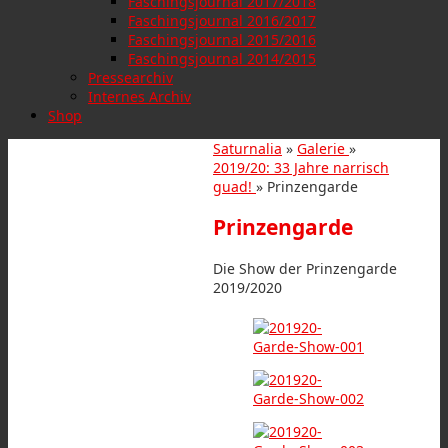
Faschingsjournal 2017/2018
Faschingsjournal 2016/2017
Faschingsjournal 2015/2016
Faschingsjournal 2014/2015
Pressearchiv
Internes Archiv
Shop
Saturnalia
»
Galerie
»
2019/20: 33 Jahre narrisch
guad!
» Prinzengarde
Prinzengarde
Die Show der Prinzengarde
2019/2020