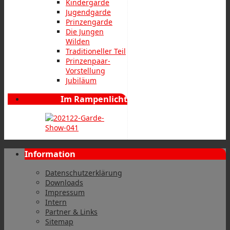
Kindergarde
Jugendgarde
Prinzengarde
Die Jungen
Wilden
Traditioneller Teil
Prinzenpaar-
Vorstellung
Jubiläum
Im Rampenlicht
Information
Datenschutzerklärung
Downloads
Impressum
Intern
Partner & Links
Sitemap