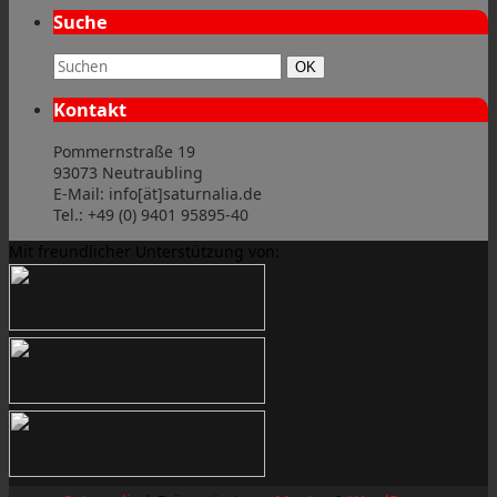
Suche
Suchbegriff:
Suchen
OK
Kontakt
Pommernstraße 19
93073 Neutraubling
E-Mail: info[ät]saturnalia.de
Tel.: +49 (0) 9401 95895-40
Mit freundlicher Unterstützung von: