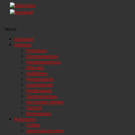
Menü
Zum
Startseite
Inhalt
Hofstaat
springen
Präsidium
Ehrensenatores
Senatsausschuss
Elferräte
Hofdamen
Prinzengarde
Jugendgarde
Kindergarde
Tanzmariechen
Die Jungen Wilden
Technik
Ehrenwesen
Programm
Tickets
Saturnalia buchen