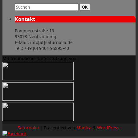
Suchbegriff:
Suchen
OK
Kontakt
Pommernstraße 19
93073 Neutraubling
E-Mail: info[ät]saturnalia.de
Tel.: +49 (0) 9401 95895-40
Mit freundlicher Unterstützung von:
Saturnalia
| Präsentiert von
Mantra
&
WordPress.