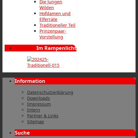
Die Jungen
Wilden
Hofdamen und
Elferräte
Traditioneller Teil
Prinzenpaar-
Vorstellung
Im Rampenlicht
Information
Datenschutzerklärung
Downloads
Impressum
Intern
Partner & Links
Sitemap
Suche