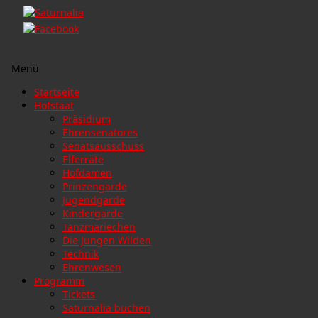
Menü
Zum
Startseite
Inhalt
Hofstaat
springen
Präsidium
Ehrensenatores
Senatsausschuss
Elferräte
Hofdamen
Prinzengarde
Jugendgarde
Kindergarde
Tanzmariechen
Die Jungen Wilden
Technik
Ehrenwesen
Programm
Tickets
Saturnalia buchen