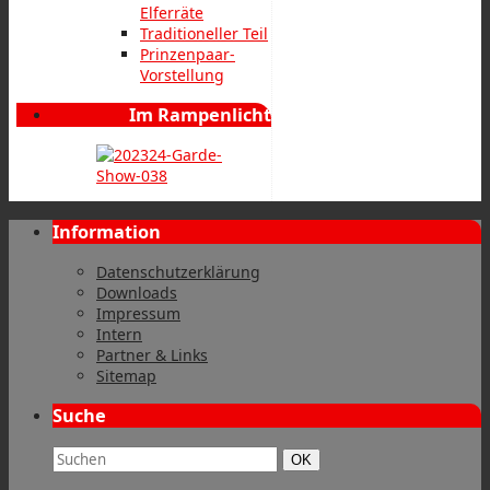
Elferräte
Traditioneller Teil
Prinzenpaar-
Vorstellung
Im Rampenlicht
Information
Datenschutzerklärung
Downloads
Impressum
Intern
Partner & Links
Sitemap
Suche
Suchbegriff:
Suchen
OK